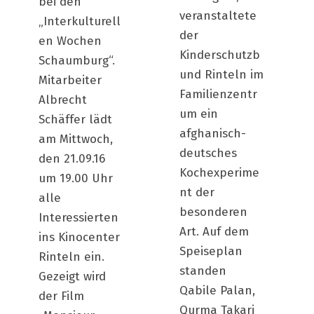
bei den
veranstaltete
„Interkulturell
der
en Wochen
Kinderschutzb
Schaumburg“.
und Rinteln im
Mitarbeiter
Familienzentr
Albrecht
um ein
Schäffer lädt
afghanisch-
am Mittwoch,
deutsches
den 21.09.16
Kochexperime
um 19.00 Uhr
nt der
alle
besonderen
Interessierten
Art. Auf dem
ins Kinocenter
Speiseplan
Rinteln ein.
standen
Gezeigt wird
Qabile Palan,
der Film
Qurma Takari