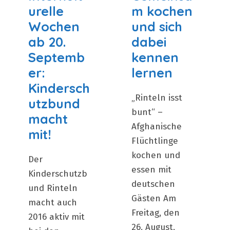
urelle
m kochen
Wochen
und sich
ab 20.
dabei
Septemb
kennen
er:
lernen
Kindersch
„Rinteln isst
utzbund
bunt“ –
macht
Afghanische
mit!
Flüchtlinge
kochen und
Der
essen mit
Kinderschutzb
deutschen
und Rinteln
Gästen Am
macht auch
Freitag, den
2016 aktiv mit
26. August,