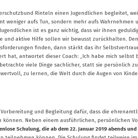
nderschutzbund Rinteln einen Jugendlichen begleitet, wei
namt weniger aufs Tun, sondern mehr aufs Wahrnehmen 
gendlichen ist es ganz wichtig, dass wir ihnen geduldi
e und aktive Hilfe sollen wir bewusst zurückhalten. D
sforderungen finden, dann stärkt das ihr Selbstvertraue
iert hat, antwortet dieser Coach: „Ich habe mich selbst 
rachte viele Dinge sachlicher, statt sie persönlich z
ertvoll, zu lernen, die Welt durch die Augen von Kind
Vorbereitung und Begleitung dafür, dass die ehrenamtl
n können. Neben einem ausführlichen, persönlichen V
tenlose Schulung, die ab dem 22. Januar 2019 abends un
an teilnehmen können. Die Schulung findet teilweise im