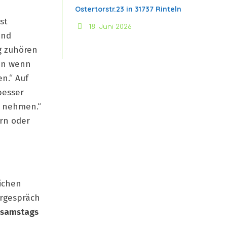
Ostertorstr.23 in 31737 Rinteln
st
18. Juni 2026
und
g zuhören
enn wenn
n.“ Auf
besser
u nehmen.“
ern oder
ichen
orgespräch
d samstags