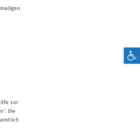
emaligen
Werkzeugleiste öffnen
ilfe zur
n“. Die
namtlich