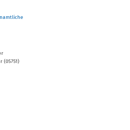
enamtliche
er
 (05751)