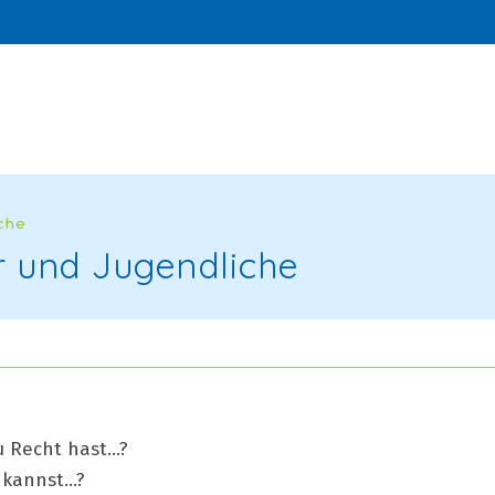
che
r und Jugendliche
u Recht hast…?
n kannst…?