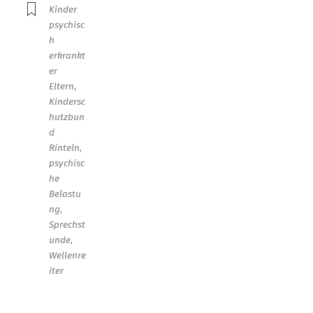
Kinder
psychisc
h
erkrankt
er
Eltern
,
Kindersc
hutzbun
d
Rinteln
,
psychisc
he
Belastu
ng
,
Sprechst
unde
,
Wellenre
iter