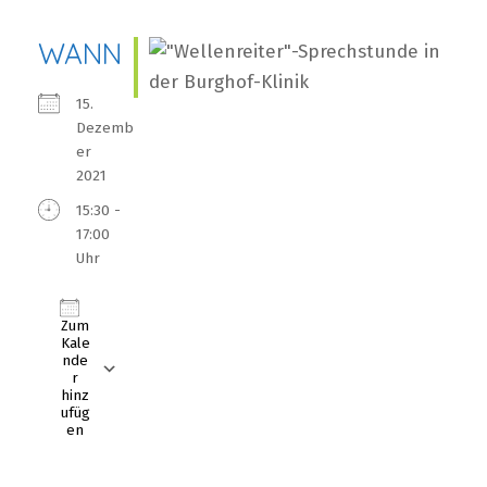
WANN
15.
Dezemb
er
2021
15:30 -
17:00
Uhr
Zum
Kale
nde
r
hinz
ufüg
en
ICS herunterladen
Google Kalender
iCalendar
Office 365
Outlook Live