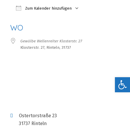
Zum Kalender hinzufügen
ICS herunterladen
Google Kalender
iCalendar
Office 365
Outlook Live
WO
Gewölbe Wellenreiter Klosterstr. 27
Klosterstr. 27, Rinteln, 31737
Werkzeugleiste öffnen
Ostertorstraße 23
31737 Rinteln