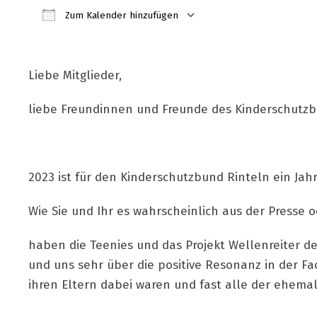
Zum Kalender hinzufügen
ICS herunterladen
Google Kalender
iCalendar
Office 365
Outlook Live
Liebe Mitglieder,
liebe Freundinnen und Freunde des Kinderschutzbu
2023 ist für den Kinderschutzbund Rinteln ein Jahr
Wie Sie und Ihr es wahrscheinlich aus der Presse
haben die Teenies und das Projekt Wellenreiter d
und uns sehr über die positive Resonanz in der F
ihren Eltern dabei waren und fast alle der ehema